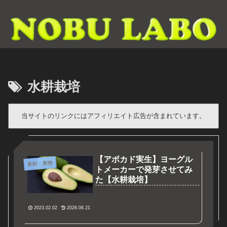
水耕栽培
当サイトのリンクにはアフィリエイト広告が含まれています。
【アボカド実生】ヨーグル
果樹・果物
トメーカーで発芽させてみ
た【水耕栽培】
2023.02.02
2026.06.21