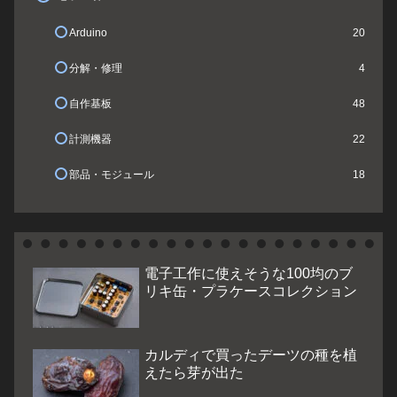
Arduino
20
分解・修理
4
自作基板
48
計測機器
22
部品・モジュール
18
電子工作に使えそうな100均のブ
リキ缶・プラケースコレクション
カルディで買ったデーツの種を植
えたら芽が出た