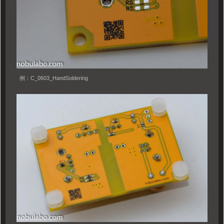
例：C_0603_HandSoldering