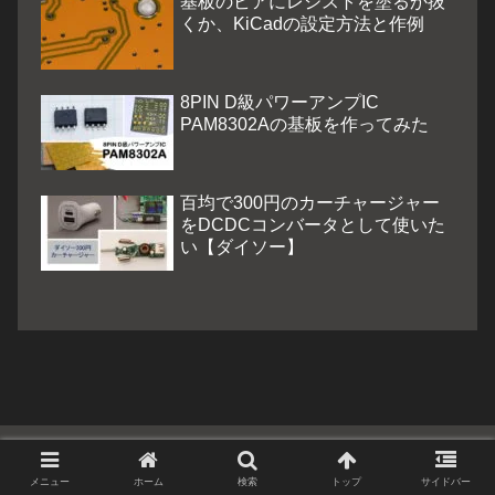
基板のビアにレジストを塗るか抜
くか、KiCadの設定方法と作例
8PIN D級パワーアンプIC
PAM8302Aの基板を作ってみた
百均で300円のカーチャージャー
をDCDCコンバータとして使いた
い【ダイソー】
メニュー
ホーム
検索
トップ
サイドバー
トップページ
プロフィール