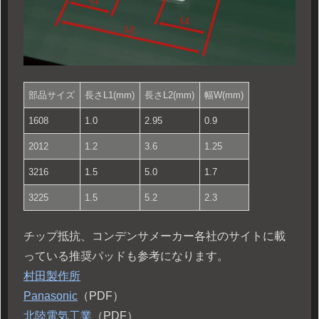
部品サイズ
長さL1(mm)
長さL2(mm)
幅W(mm)
1608
1.0
2.95
0.9
2012
1.2
3.6
1.25
3216
1.5
5.0
1.7
3225
1.5
5.2
2.3
チップ抵抗、コンデンサメーカー各社のサイトに載
っている推奨パッドも参考になります。
村田製作所
Panasonic
（PDF）
北陸電気工業
（PDF）