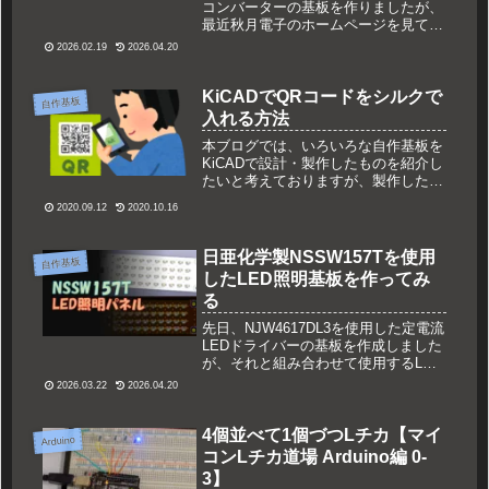
コンバーターの基板を作りましたが、
最近秋月電子のホームページを見てみ
ると、LT1930が取扱終了になってい
2026.02.19
2026.04.20
ました。そこで、代わりに秋月電子で
購入出来るNJW4132U2を使った基板
を作り直してみる...
KiCADでQRコードをシルクで
自作基板
入れる方法
本ブログでは、いろいろな自作基板を
KiCADで設計・製作したものを紹介し
たいと考えておりますが、製作した基
板にこのサイトのURLをQRコードで
2020.09.12
2020.10.16
シルク表示を行っています。この方法
を覚え書きとしてまとめておきます。
日亜化学製NSSW157Tを使用
自作基板
したLED照明基板を作ってみ
る
先日、NJW4617DL3を使用した定電流
LEDドライバーの基板を作成しました
が、それと組み合わせて使用するLED
照明基板を作ってみることにしまし
2026.03.22
2026.04.20
た。秋月電子で売っている高演色タイ
プの白色LED（NSSW157T：日亜化学
製）を使用してみた...
4個並べて1個づつLチカ【マイ
Arduino
コンLチカ道場 Arduino編 0-
3】