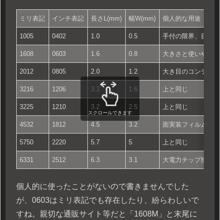
ミリ表記
インチ表記
長さL(mm)
幅W(mm)
個人的な用途・主
1005
0402
1.0
0.5
手付の限界、目が
1608
0603
1.6
0.8
大きさと使いやす
2012
0805
2.0
1.2
大き目のコンデン
3216
1206
3.2
1.6
上と同じ
3225
1210
3.2
2.5
上と同じ
スクロールできます
4532
1812
4.5
3.2
面実装フィルムコ
5750
2220
5.7
5
上と同じ
6331
2512
6.3
3.1
大電力チップ抵抗
個人的に使ったことがないので書きませんでした
が、0603はミリ表記でも存在したり、紛らわしいで
すね。親切な通販サイト等だと「1608M」と末尾に