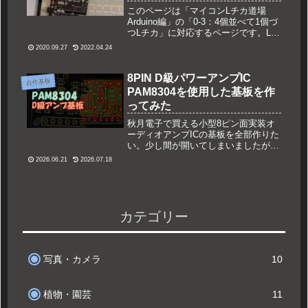
このページは「マイコンLチカ道場
Arduino編」の「0-3：4個並べて1個づ
つLチカ」に対応するページです。Lチ
カの複数点滅をさらに応用して動作さ
2020.09.27
2022.04.24
せてみます。また、for文を使ったプロ
グラムでも動作させてみました。
8PIN D級パワーアンプIC
自作基板
PAM8304を使用した基板を作
ってみた
秋月電子で買える小型8ピン面実装オ
ーディオアンプICの基板を全部作りた
い。少し間が開いてしまいましたが、
今回はDiodes Inc社のデジタルアンプ
2026.06.21
2026.07.18
（D級アンプ）IC、PAM8304の基板を
作ってみました。PAM8304について
PAM830...
カテゴリー
写真・カメラ
10
植物・園芸
11