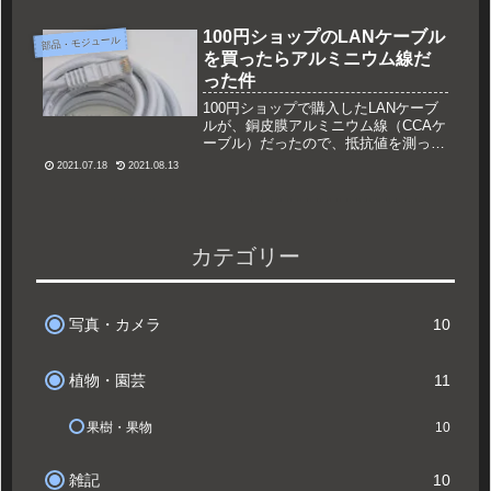
電子工作でのアンプの入力電圧の調整
は、写真の様な可変抵抗器を...
100円ショップのLANケーブル
部品・モジュール
を買ったらアルミニウム線だ
った件
100円ショップで購入したLANケーブ
ルが、銅皮膜アルミニウム線（CCAケ
ーブル）だったので、抵抗値を測って
みました。問題なければ分解して電子
2021.07.18
2021.08.13
工作の配線材に使用したいと思いま
す。
カテゴリー
写真・カメラ
10
植物・園芸
11
果樹・果物
10
雑記
10