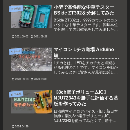
カーであるErecrowで製造してもらい
ました。
小型で高性能な中華テスター
計測機器
BSide ZT302を分解してみた
BSide ZT302は、9999カウントのコン
パクトな中華テスターです。興味本位
で分解して内部確認をしてみました。
画像が多いので別記事で作成しまし
2021.09.02
2021.09.28
た。動作確認・レビュー記事は下記に
なります。
マイコン Lチカ道場 Arduino
Arduino
編
Lチカとは、LEDをチカチカと点滅さ
せる処理のことです。マイコンを動か
してみるときに皆さんが最初に試して
みるプログラムですね。単純なのでバ
2020.09.18
2023.03.06
カにされがちですが、LEDをトランジ
スタのスイッチに変えたり、ブザーに
かえたりなど、すべての動作の基本に
【8ch電子ボリュームIC】
自作基板
なる物ではないでしょうか。
NJU72343を勝手に評価する基
板を作ってみた
日清紡マイクロデバイス（旧：新日本
無線）製の8ch電子ボリュームIC、
NJU72343を使ってみたくて、勝手に
評価する基板を作ってみました。電子
2024.04.29
ボリュームICとは私が良く作っている