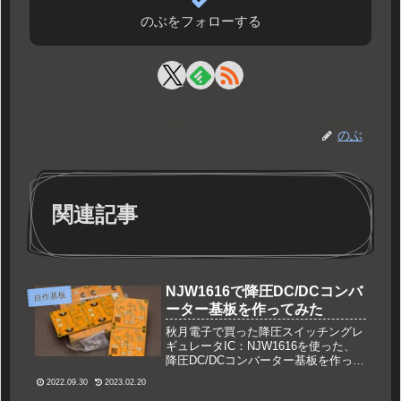
のぶをフォローする
のぶ
関連記事
NJW1616で降圧DC/DCコンバ
自作基板
ーター基板を作ってみた
秋月電子で買った降圧スイッチングレ
ギュレータIC：NJW1616を使った、
降圧DC/DCコンバーター基板を作って
みましたので記事にまとめます。基板
2022.09.30
2023.02.20
設計はKiCAD、製造は中国の基板メー