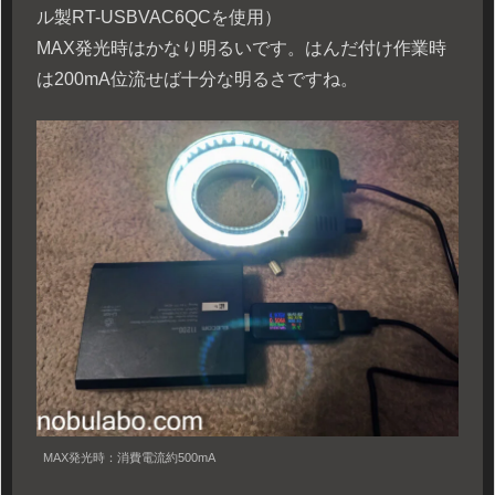
ル製RT-USBVAC6QCを使用）
MAX発光時はかなり明るいです。はんだ付け作業時
は200mA位流せば十分な明るさですね。
MAX発光時：消費電流約500mA