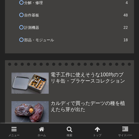
分解・修理
4
自作基板
48
計測機器
22
部品・モジュール
18
電子工作に使えそうな100均のブ
リキ缶・プラケースコレクション
カルディで買ったデーツの種を植
えたら芽が出た
100円ショップのボタン電池 酸化
メニュー
ホーム
検索
トップ
サイドバー
銀SR44とアルカリLR44を比較し