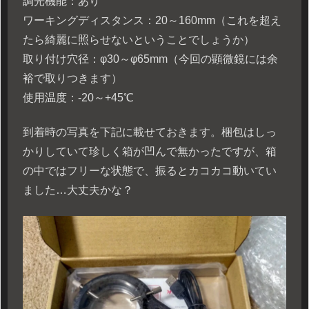
調光機能：あり
ワーキングディスタンス：20～160mm（これを超え
たら綺麗に照らせないということでしょうか）
取り付け穴径：φ30～φ65mm（今回の顕微鏡には余
裕で取りつきます）
使用温度：-20～+45℃
到着時の写真を下記に載せておきます。梱包はしっ
かりしていて珍しく箱が凹んで無かったですが、箱
の中ではフリーな状態で、振るとカコカコ動いてい
ました…大丈夫かな？