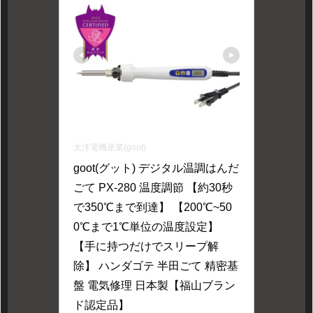
太洋電機産業(goot)
goot(グット) デジタル温調はんだ
ごて PX-280 温度調節 【約30秒
で350℃まで到達】 【200℃~50
0℃まで1℃単位の温度設定】 
【手に持つだけでスリープ解
除】 ハンダゴテ 半田ごて 精密基
盤 電気修理 日本製【福山ブラン
ド認定品】