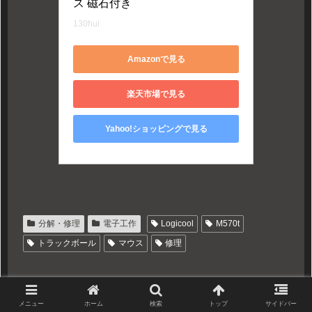
ス 磁石付き
130hui
Amazonで見る
楽天市場で見る
Yahoo!ショッピングで見る
分解・修理
電子工作
Logicool
M570t
トラックボール
マウス
修理
メニュー
ホーム
検索
トップ
サイドバー