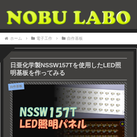
ホーム
電子工作
自作基板
日亜化学製NSSW157Tを使用したLED照
明基板を作ってみる
自作基板