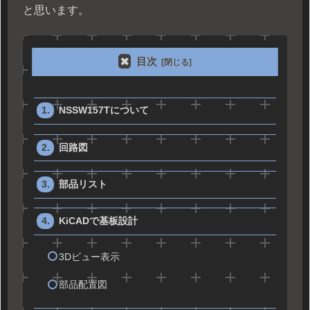
と思います。
目次
NSSW157Tについて
回路図
部品リスト
KiCADで基板設計
3Dビュー表示
部品配置図