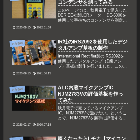
コンデンサを測ってみる
このページでは、秋月電子で購入した
DER EE社製LCRメーター DE-5000を
使用して手持ちのコンデンサを測定し
た結果をひたすら追記していこうと考
2020.09.15
2022.01.09
えてます。何かの参考になれば幸いで
す。DE-5000の測定周波数は、
100Hz/120Hz/1kHz/10kHz/100kHzで
IR社のIRS2092を使用したデジ
自作基板
す。基本的には全周波数で確認しま
タルアンプ基板の製作
す。
International Rectifier製のIRS2092を
使用したデジタルアンプ（D級アン
プ）基板の製作を行いました。このIC
は2008年3月のトラ技で付録基板付き
2020.09.13
2021.06.15
で特集された有名なヤツです。
IRS2092自体はPWM変調とゲートド
ライバのみのような構成をしていて、
ALC内蔵マイクアンプIC
自作基板
パワー段のMOSFETを外付けで接続
NJM2783Vの評価基板を作っ
します。
てみた
秋月電子で売っているマイクアンプ
IC、NJM2783Vで遊びたい。というこ
とで、NJM2783Vを勝手に評価する基
板を作ってみました。NJM2783Vにつ
2026.02.17
2026.07.18
いてNJM2783Vは、日清紡マイクロデ
バイス（旧：新日本無線）製のマイク
アンプICで...
暗くなったらLチカ【マイコン