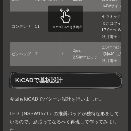
1/4Wサイズ
セラミックコン
またはフィルム
コンデンサ
C1
1
0.1μF
スクロールできます
L7.0mm_W3.5m
秋月電子：1159
2.54mmピッチ
2pin、
ピンヘッダ
J1
1
1列×40（折っ
2.54mmピッチ
秋月電子：10016
KiCADで基板設計
今回もKiCADでパターン設計を行いました。
LED（NSSW157T）の推奨パッドが独特な形をして
いるので、頑張ってなるべく再現して作ってみまし
た。