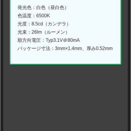
発光色：白色（昼白色）
色温度：6500K
光度：8.5cd（カンデラ）
光束：26lm（ルーメン）
順方向電圧：Typ3.1V＠80mA
パッケージ寸法：3mm×1.4mm、厚み0.52mm