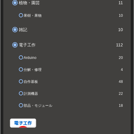
植物・園芸
11
果樹・果物
10
雑記
10
電子工作
112
Arduino
20
分解・修理
4
自作基板
48
計測機器
22
部品・モジュール
18