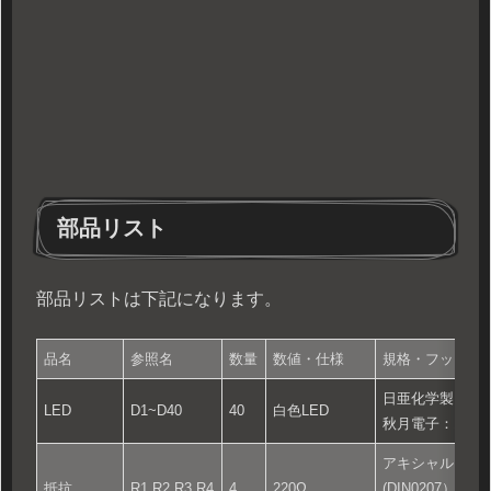
部品リスト
部品リストは下記になります。
品名
参照名
数量
数値・仕様
規格・フットプ
日亜化学製：NSS
LED
D1~D40
40
白色LED
秋月電子：11688
アキシャルリー
抵抗
R1,R2,R3,R4
4
220Ω
(DIN0207）P10