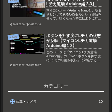
Arduino
Lチカ道場 Arduino編 3-3】
マイコンボードArduino Nanoと、明る
さセンサであるCdSセルという部品を
使って、暗くなった時にLEDを点灯さ
せてみようという試みです。周囲の明
2023.03.06
2023.03.16
るさに応じてPWMでLチカの強さを調
整し、その値をLCDキャラクタディス
プレイに表示してみます。
ボタンを押す度にLチカの状態
Arduino
が反転【マイコンLチカ道場
Arduino編 1-2】
このページは「マイコンLチカ道場
Arduino編」の「1-2：ボタンを押す度
にLチカの状態が反転」に対応するペ
ージです。スイッチを押す度にLEDが
2020.10.02
2020.10.27
オン・オフするような動作をさせてみ
ます。また、プログラムでのチャタリ
ング除去と、ハードウェアでのチャタ
リング除去を行ってみました。
カテゴリー
写真・カメラ
10