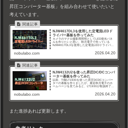
昇圧コンバーター基板」を組み合わせて使いたいと
考えています。
NJW4617DL3を使用した定電流LEDド
ライバー基板を作ってみた
カメラのマクロ撮影用照明としてLED発光パネ
ルを作りたいと思い、秋月電子で売っている
NJW4617DL3を使用した定電流LEDドライバー
基板を作ってみました。NJW4617DL3について
NJW4617DL3は日清紡マイクロデバイス（旧新
2026.04.20
nobulabo.com
日本...
NJW4132U2を使った昇圧DC/DCコンバ
ーター基板を作ってみた
以前、TI製LT1930を使った昇圧DCDCコンバー
ターの基板を作りましたが、最近秋月電子のホ
ームページを見てみると、LT1930が取扱終了に
なっていました。そこで、代わりに秋月電子で
購入出来るNJW4132U2を使った基板を作り直し
2026.04.20
nobulabo.com
てみる...
また進捗あれば更新します。