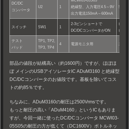
MCWI03-05S05
DC/DC
U2
1
絶縁型、入力電圧4.5～9V
SIP-8
コンバータ
出力電流150mA～600mA
2-3ピンショートで
ピンヘ
スイッチ
SW1
1
DC/DCコンバータがON
ピッチ
テスト
TP1, TP2,
4
電源モニタ用
スル
パッド
TP3, TP4
部品の値段が結構高い（約1600円）ですが、ほぼほ
ぼ メインのUSBアイソレータIC ADuM3160 と絶縁型
DC/DCコンバータのお値段です。基板を除いてコス
トの約85％です。
ちなみに、ADuM3160の耐圧は2500Vrmsです。
もっと耐圧の高い「ADuM4160」というICもありま
すが、今回一緒に使ったDC/DCコンバータ MCWI03-
05S05の耐圧の方が低くて（DC1600V）ボトルネッ