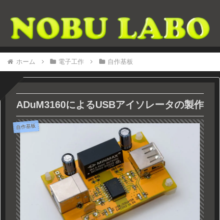
ホーム
電子工作
自作基板
ADuM3160によるUSBアイソレータの製作
自作基板