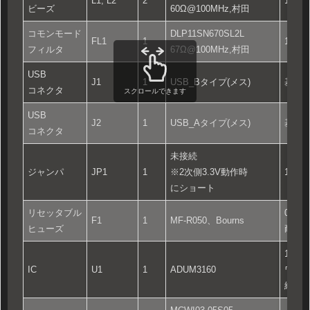
L1, L2
2
160
ビーズ
60Ω@100MHz,村田
コモンモード
DLP11SN670SL2L
FL1
1
121
フィルタ
67Ω@100MHz,村田
USB
J1
1
USB_Bタイプ(メス)
基板
コネクタ
スクロールできます
USB
J2
1
USB_Aタイプ(メス)
基板
コネクタ
未接続
ジャンパ
JP1
1
※2次側3.3V動作時
160
にショート
リセッタブル
0.5
F1
1
MF-R050、Bourns
ヒューズ
耐圧6
16ピ
IC
U1
1
ADUM3160
ワイド
絶縁電