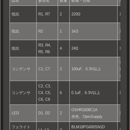
品名
参照名
数量
数値・仕様
規格
抵抗
R1, R7
2
220Ω
160
抵抗
R2
1
1kΩ
160
R3, R4,
抵抗
4
24Ω
160
R5, R6
電解
コンデンサ
C1, C7
2
100uF、6.3V以上
直径：
ピッチ
C2, C3,
コンデンサ
C4, C5,
6
0.1uF、6.3V以上
160
C6, C8
OSHR1608C1A
LED
D1, D2
2
160
赤色、OptoSupply
フェライト
BLM18PG600SN1D