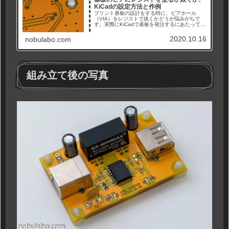
KiCadの設定方法と作例
プリント基板の設計をする時に、ビアホール
（VIA）をレジストで抜くかどうか悩みがちで
す。実際にKiCadで基板を発注するにあたって、
レジスト有り無し両方で製作してみましたの
で、その出来栄えの紹介と、KiCadでレジスト無
2020.10.16
nobulabo.com
しに設定変更する方法をまとめましたのでご紹
介します。
組み立て後の写真