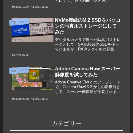
ムレンズ、15-30mm F/2.8 VC
USD（Model A012）を紹介したいと
2020.10.07
2021.10.22
思います。広角ズームレンズのF2.8通
し、いわゆる大三元レンズと呼ばれる
一角を担う...
NVMe接続のM.2 SSDをパソコ
写真・カメラ
ンの写真用ストレージにして
みた
デジタルカメラで撮った写真用ストレ
ージとして、SATA接続のSSDを使っ
ていますが、RAWファイルの容量が
大きいため、容量があふれそうになる
2021.07.08
度に古い写真をHDDに移動する作業が
発生していました。そこで、贅沢にも
NVMe接続のM.2 SSDを写真用ストレ
Adobe Camera Raw スーパー
写真・カメラ
ージとして追加してみました。
解像度を試してみた
Adobe Creative Cloud のアップデート
で、Camera Raw13.2 からの新機能と
して、スーパー解像度が実装されまし
た。早速試してみましたので、やり方
2021.04.05
2021.06.14
と元画像との比較をまとめてみまし
た。
カテゴリー