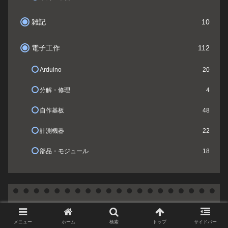
雑記
10
電子工作
112
Arduino
20
分解・修理
4
自作基板
48
計測機器
22
部品・モジュール
18
電子工作に使えそうな100均のブ
リキ缶・プラケースコレクション
メニュー
ホーム
検索
トップ
サイドバー