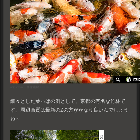
(c)
picmin
–
画像素材
PIXTA –
細々とした葉っぱの例として、京都の有名な竹林で
す。周辺画質は最新のZの方がかなり良いんでしょう
ね～