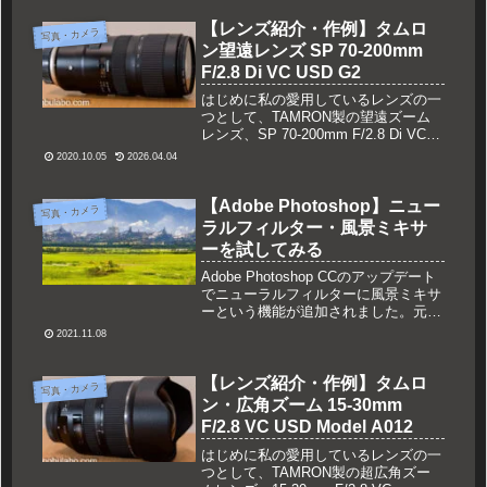
【レンズ紹介・作例】タムロ
写真・カメラ
ン望遠レンズ SP 70-200mm
F/2.8 Di VC USD G2
はじめに私の愛用しているレンズの一
つとして、TAMRON製の望遠ズーム
レンズ、SP 70-200mm F/2.8 Di VC
USD G2 （Model A025）を紹介した
2020.10.05
2026.04.04
いと思います。望遠ズームレンズの
F2.8通し、いわゆる大三元レンズ...
【Adobe Photoshop】ニュー
写真・カメラ
ラルフィルター・風景ミキサ
ーを試してみる
Adobe Photoshop CCのアップデート
でニューラルフィルターに風景ミキサ
ーという機能が追加されました。元画
像と合成したい画像を選んで、新しい
2021.11.08
風景を作ることが出来ます。既にネッ
ト上で街を廃墟にした画像が沢山出て
ますね。楽しそうなので私もやってみ
【レンズ紹介・作例】タムロ
写真・カメラ
ます。
ン・広角ズーム 15-30mm
F/2.8 VC USD Model A012
はじめに私の愛用しているレンズの一
つとして、TAMRON製の超広角ズー