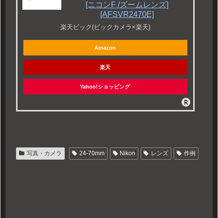
[ニコンF /ズームレンズ]
[AFSVR2470E]
楽天ビック(ビックカメラ×楽天)
Amazon
楽天
Yahoo!ショッピング
写真・カメラ
24-70mm
Nikon
レンズ
作例