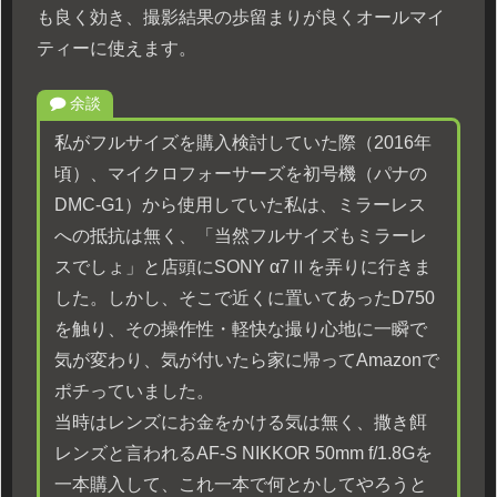
も良く効き、撮影結果の歩留まりが良くオールマイ
ティーに使えます。
余談
私がフルサイズを購入検討していた際（2016年
頃）、マイクロフォーサーズを初号機（パナの
DMC-G1）から使用していた私は、ミラーレス
への抵抗は無く、「当然フルサイズもミラーレ
スでしょ」と店頭にSONY α7Ⅱを弄りに行きま
した。しかし、そこで近くに置いてあったD750
を触り、その操作性・軽快な撮り心地に一瞬で
気が変わり、気が付いたら家に帰ってAmazonで
ポチっていました。
当時はレンズにお金をかける気は無く、撒き餌
レンズと言われるAF-S NIKKOR 50mm f/1.8Gを
一本購入して、これ一本で何とかしてやろうと