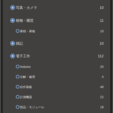
写真・カメラ
10
植物・園芸
11
果樹・果物
10
雑記
10
電子工作
112
Arduino
20
分解・修理
4
自作基板
48
計測機器
22
部品・モジュール
18